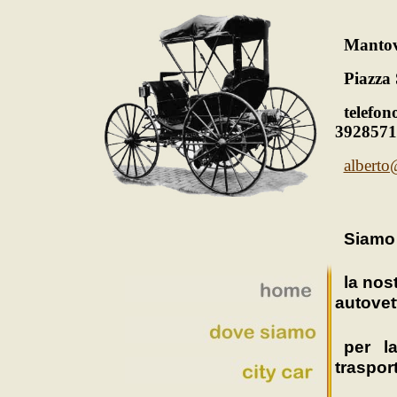
Manto
Piazza
telefo
3928571
alberto
Siamo 
la nos
autovet
per
l
traspor