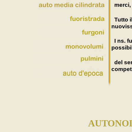
merci
Tutto 
nuoviss
I ns. f
possibi
del se
competi
AUTONOL